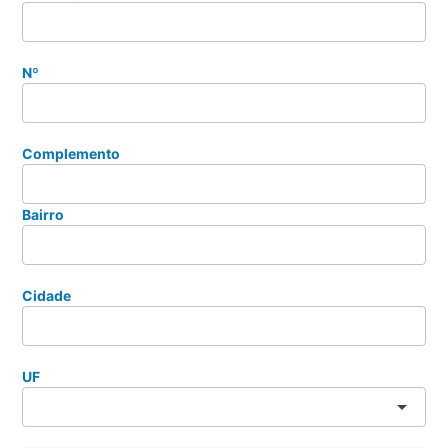
Nº
Complemento
Bairro
Cidade
UF
arrow_drop_down