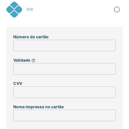
PIX
Número do cartão
Validade
help_outline
CVV
Nome impresso no cartão