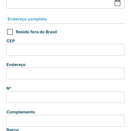
calendar_today
Endereço completo
Resido fora do Brasil
CEP
Endereço
Nº
Complemento
Bairro