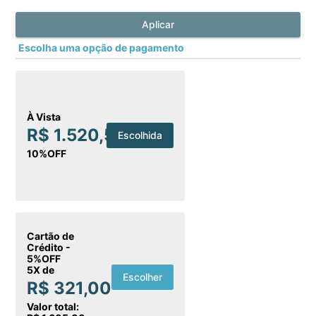
Aplicar
Escolha uma opção de pagamento
À Vista
R$ 1.520,53
Escolhida
10%OFF
Cartão de
Crédito -
5%OFF
5X de
Escolher
R$ 321,00
Valor total: