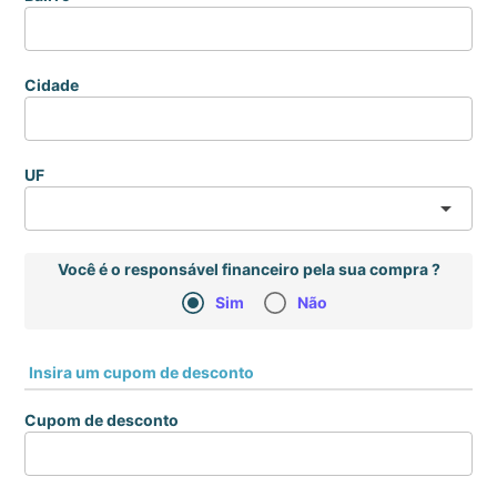
Cidade
UF
arrow_drop_down
Você é o responsável financeiro pela sua compra ?
Sim
Não
Insira um cupom de desconto
Cupom de desconto